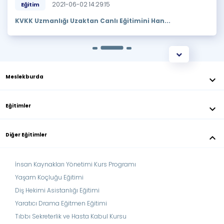
2021-06-02 14:29:15
Eğitim
KVKK Uzmanlığı Uzaktan Canlı Eğitimini Han...
Meslekburda
keyboard_arrow_down
Eğitimler
keyboard_arrow_down
Diğer Eğitimler
keyboard_arrow_down
İnsan Kaynakları Yönetimi Kurs Programı
Yaşam Koçluğu Eğitimi
Diş Hekimi Asistanlığı Eğitimi
Yaratıcı Drama Eğitmen Eğitimi
Tıbbı Sekreterlik ve Hasta Kabul Kursu