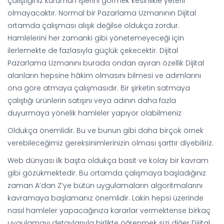
çalıştığınız kurumun işlerini görmek kesinlikle yeterli
olmayacaktır. Normal bir Pazarlama Uzmanının Dijital
ortamda çalışması alışık değilse oldukça zordur.
Hamlelerini her zamanki gibi yönetemeyeceği için
ilerlemekte de fazlasıyla güçlük çekecektir. Dijital
Pazarlama Uzmanını burada ondan ayıran özellik Dijital
alanların hepsine hâkim olmasını bilmesi ve adımlarını
ona göre atmaya çalışmasıdır. Bir şirketin satmaya
çalıştığı ürünlerin satışını veya adının daha fazla
duyurmaya yönelik hamleler yapıyor olabilmeniz
Oldukça önemlidir. Bu ve bunun gibi daha birçok örnek
verebileceğimiz gereksinimlerinizin olması şarttır diyebiliriz.
Web dünyası ilk başta oldukça basit ve kolay bir kavram
gibi gözükmektedir. Bu ortamda çalışmaya başladığınız
zaman A’dan Z’ye bütün uygulamaların algoritmalarını
kavramaya başlamanız önemlidir. Lakin hepsi üzerinde
nasıl hamleler yapacağınıza kararlar vermektense birkaç
uygulamayı detaylarıyla birlikte öğrenmek sizi diğer Dijital