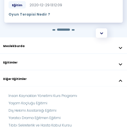
2020-12-29 13:12:09
Eğitim
Oyun Terapisi Nedir ?
Meslekburda
keyboard_arrow_down
Eğitimler
keyboard_arrow_down
Diğer Eğitimler
keyboard_arrow_down
İnsan Kaynakları Yönetimi Kurs Programı
Yaşam Koçluğu Eğitimi
Diş Hekimi Asistanlığı Eğitimi
Yaratıcı Drama Eğitmen Eğitimi
Tıbbı Sekreterlik ve Hasta Kabul Kursu