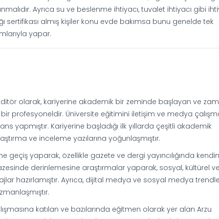
ğlanmalıdır. Ayrıca su ve beslenme ihtiyacı, tuvalet ihtiyacı gibi iht
ğı sertifikası almış kişiler konu evde bakımsa bunu genelde tek
ımlarıyla yapar.
editör olarak, kariyerine akademik bir zeminde başlayan ve za
bir profesyoneldir. Üniversite eğitimini iletişim ve medya çalışm
s yapmıştır. Kariyerine başladığı ilk yıllarda çeşitli akademik
raştırma ve inceleme yazılarına yoğunlaşmıştır.
geçiş yaparak, özellikle gazete ve dergi yayıncılığında kendin
pazesinde derinlemesine araştırmalar yaparak, sosyal, kültürel v
lar hazırlamıştır. Ayrıca, dijital medya ve sosyal medya trendle
zmanlaşmıştır.
lışmasına katılan ve bazılarında eğitmen olarak yer alan Arzu