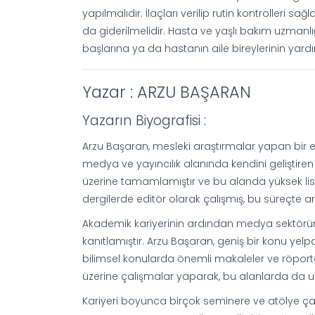
yapılmalıdır. İlaçları verilip rutin kontrolleri sa
da giderilmelidir. Hasta ve yaşlı bakım uzmanlı
başlarına ya da hastanın aile bireylerinin yard
Yazar : ARZU BAŞARAN
Yazarın Biyografisi :
Arzu Başaran, mesleki araştırmalar yapan bir 
medya ve yayıncılık alanında kendini geliştiren 
üzerine tamamlamıştır ve bu alanda yüksek lisan
dergilerde editör olarak çalışmış, bu süreçte a
Akademik kariyerinin ardından medya sektörüne 
kanıtlamıştır. Arzu Başaran, geniş bir konu yel
bilimsel konularda önemli makaleler ve röportaj
üzerine çalışmalar yaparak, bu alanlarda da u
Kariyeri boyunca birçok seminere ve atölye ça