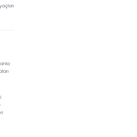
iyaçları
manla
aları
i
e
ri