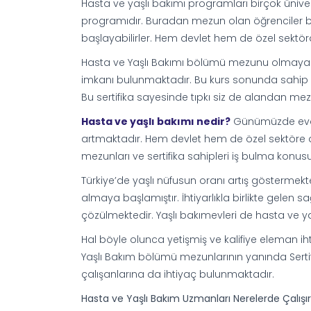
Hasta ve yaşlı bakımı programları birçok üniver
programıdır. Buradan mezun olan öğrenciler baş
başlayabilirler. Hem devlet hem de özel sektörde
Hasta ve Yaşlı Bakımı bölümü mezunu olmayan 
imkanı bulunmaktadır. Bu kurs sonunda sahip ol
Bu sertifika sayesinde tıpkı siz de alandan mez
Hasta ve yaşlı bakımı nedir?
Günümüzde evde 
artmaktadır. Hem devlet hem de özel sektöre a
mezunları ve sertifika sahipleri iş bulma konus
Türkiye’de yaşlı nüfusun oranı artış göstermek
almaya başlamıştır. İhtiyarlıkla birlikte gelen 
çözülmektedir. Yaşlı bakımevleri de hasta ve y
Hal böyle olunca yetişmiş ve kalifiye eleman i
Yaşlı Bakım bölümü mezunlarının yanında Serti
çalışanlarına da ihtiyaç bulunmaktadır.
Hasta ve Yaşlı Bakım Uzmanları Nerelerde Çalışı