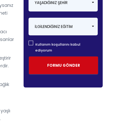
YAŞADIĞINIZ ŞEHIR
ıysanız
meti
İLGILENDIĞINIZ EĞITIM
yacı
nsanlar
Kullanım koşullarını kabul
ediyorum
ştirir
rdir.
ağlık
yaşlı
.