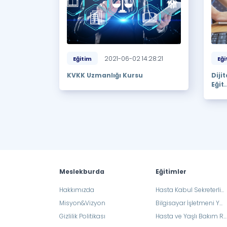
2021-06-02 14:28:21
Eğitim
Eği
KVKK Uzmanlığı Kursu
Diji
Eğit.
Meslekburda
Eğitimler
Hakkımızda
Hasta Kabul Sekreterli...
Misyon&Vizyon
Bilgisayar İşletmeni Y...
Gizlilik Politikası
Hasta ve Yaşlı Bakım R...