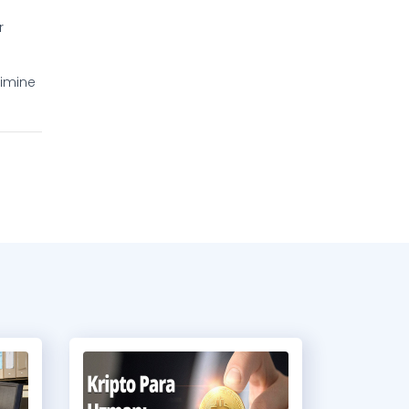
r
şimine