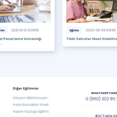
2021-10-13 12:09:19
2020-09-09 11:01:35
tim
Eğitim
tal Pazarlama Uzmanlığı
Tıbbi Sekreter Nasıl Olabilirsi
..
Diğer Eğitimler
WHATSAPP YAR
Diksiyon Etkili Konuşm...
0 (850) 302 85
İnsan Kaynakları Yönet...
Yaşam Koçluğu Eğitimi...
Bizi Takip E