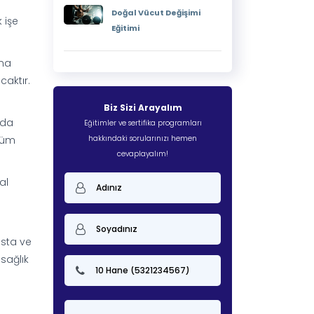
Doğal Vücut Değişimi
 işe
Eğitimi
ma
caktır.
Biz Sizi Arayalım
 da
Eğitimler ve sertifika programları
ölüm
hakkındaki sorularınızı hemen
cevaplayalım!
al
asta ve
sağlık