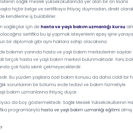
sitenin sağlık meslek yüksekokullarında yer alan bir ön lisans
ka hiçbir belge ve sertifikaya ihtiyaç duymadan, direkt olarak
 kendilerine iş bulabilirler.
sağlıkçılar için de
hasta ve yaşlı bakım uzmanlığı kursu
al
acağınız sertifika bu işi yapmak isteyenlerin epey işine yaraya
un bir diplomalı gibi aynı haklara sahip olacaksınız.
bakımın yanında hasta ve yaşlı bakım merkezlerinin sayıları
it birçok hasta ve yaşlı bakım merkezi bulunmaktadır. Yani, b
unda çok fazla sıkıntı çekmeyeceklerdir.
tedir. Bu yüzden yaşlılara özel bakım konusu da daha ciddi bir h
sağlık sorunlarının bir bölümü evde tedavi ve bakım hizmetiyle
aşlı bakım uzmanlarına ihtiyaç duyar.
htiyacı da boy göstermektedir. Sağlık Meslek Yüksekokullarının H
fika programlarıyla
hasta ve yaşlı bakım uzmanlığı eğitimi
almış 
r?