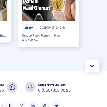
2021-10-21 16:40:41
Eğitim
n...
Kripto Para Uzmanı Nasıl
Olunur?...
DIM
MÜŞTERİ TEMSİLCİSİ
 25
0 (850) 302 85 25
din