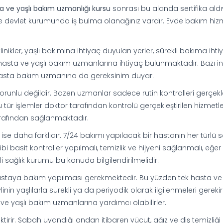
a ve yaşlı bakım uzmanlığı kursu
sonrası bu alanda sertifika ald
 ve devlet kurumunda iş bulma olanağınız vardır. Evde bakım hiz
klinikler, yaşlı bakımına ihtiyaç duyulan yerler, sürekli bakıma ihti
e hasta ve yaşlı bakım uzmanlarına ihtiyaç bulunmaktadır. Bazı i
lı hasta bakım uzmanına da gereksinim duyar.
orunlu değildir. Bazen uzmanlar sadece rutin kontrolleri gerçekle
tür işlemler doktor tarafından kontrolü gerçekleştirilen hizmetle
tarafından sağlanmaktadır.
se daha farklıdır. 7/24 bakımı yapılacak bir hastanın her türlü s
 gibi basit kontroller yapılmalı, temizlik ve hijyeni sağlanmalı, eğer
i sağlık kurumu bu konuda bilgilendirilmelidir.
hastaya bakım yapılması gerekmektedir. Bu yüzden tek hasta ve 
in yaşlılarla sürekli ya da periyodik olarak ilgilenmeleri gerekir
e yaşlı bakım uzmanlarına yardımcı olabilirler.
tirir. Sabah uyandığı andan itibaren vücut, ağız ve diş temizliği