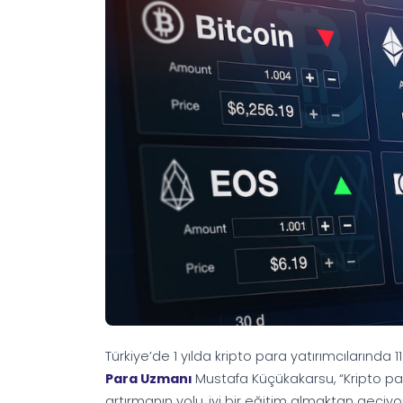
Türkiye’de 1 yılda kripto para yatırımcılarında 
Para Uzmanı
Mustafa Küçükakarsu, “Kripto pa
artırmanın yolu, iyi bir eğitim almaktan geçiyo