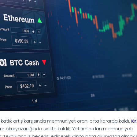
11 katlık artış karşısında memnuniyet oranı orta kararda kaldı.
Kr
ra okuryazarlığında sınıfta kaldık. Yatırımlardan memnuniyeti
r. Teknik analiz becerisi edinerek kripto para okuryazarı olmak