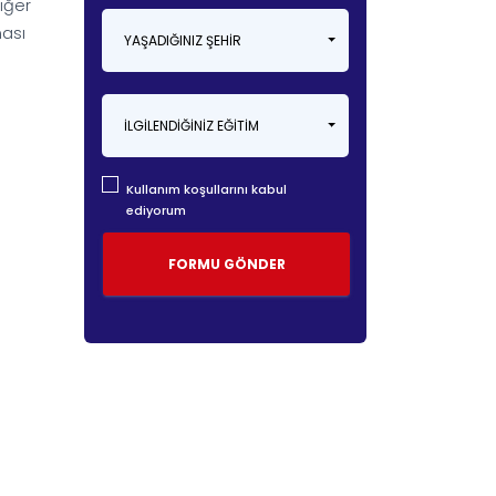
iğer
ması
YAŞADIĞINIZ ŞEHIR
İLGILENDIĞINIZ EĞITIM
Kullanım koşullarını kabul
ediyorum