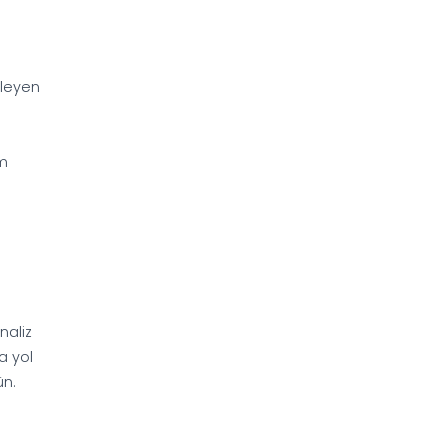
yleyen
üm
naliz
a yol
ün.