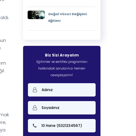
Doğal Vücut Değişimi
aldı.
Eğitimi
nun
a
Biz Sizi Arayalım
Eğitimler ve sertifika programları
rım
hakkındaki sorularınızı hemen
il.
cevaplayalım!
apmak
re,
aya