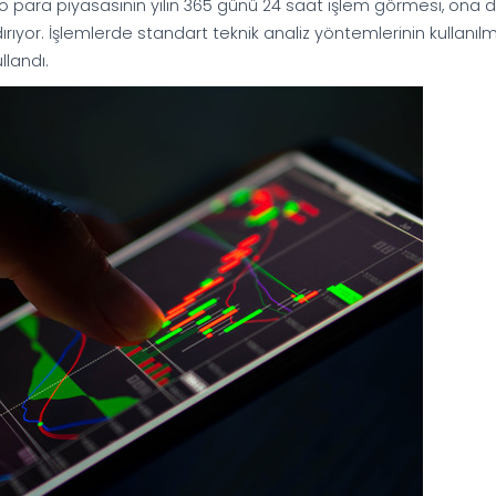
pto para piyasasının yılın 365 günü 24 saat işlem görmesi, ona d
ırıyor. İşlemlerde standart teknik analiz yöntemlerinin kullanıl
llandı.