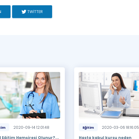
N
TWITTER
2020-09-14 12:01:48
2020-03-06 18:16:05
tim
Eğitim
l Eğitim Hemşiresi Olunur?...
Hasta kabul kursu neden