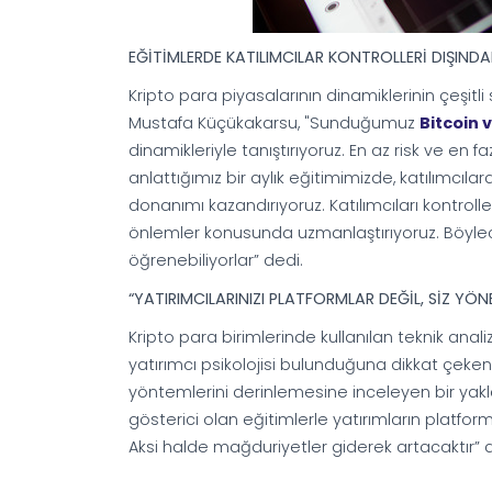
EĞİTİMLERDE KATILIMCILAR KONTROLLERİ DIŞINDA
Kripto para piyasalarının dinamiklerinin çeşit
Mustafa Küçükakarsu, "Sunduğumuz
Bitcoin 
dinamikleriyle tanıştırıyoruz. En az risk ve en 
anlattığımız bir aylık eğitimimizde, katılımcıl
donanımı kazandırıyoruz. Katılımcıları kontroll
önlemler konusunda uzmanlaştırıyoruz. Böylec
öğrenebiliyorlar” dedi.
“YATIRIMCILARINIZI PLATFORMLAR DEĞİL, SİZ YÖN
Kripto para birimlerinde kullanılan teknik anal
yatırımcı psikolojisi bulunduğuna dikkat çeken
yöntemlerini derinlemesine inceleyen bir yakla
gösterici olan eğitimlerle yatırımların platfo
Aksi halde mağduriyetler giderek artacaktır” 