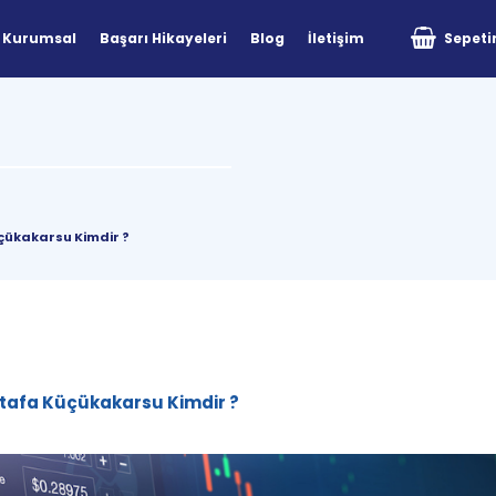
Kurumsal
Başarı Hikayeleri
Blog
İletişim
Sepet
çükakarsu Kimdir ?
stafa Küçükakarsu Kimdir ?