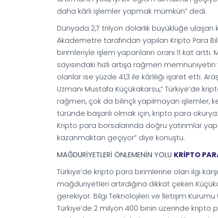
daha kârlı işlemler yapmak mümkün” dedi.
Dünyada 2,7 trilyon dolarlık büyüklüğe ulaşan kri
Akademetre tarafından yapılan Kripto Para Bilin
birimleriyle işlem yapanların oranı 11 kat artt
sayısındaki hızlı artışa rağmen memnuniyetin
olanlar ise yüzde 41,3 ile kârlılığı işaret ett
Uzmanı Mustafa Küçükakarsu,“ Türkiye’de kripto
rağmen, çok da bilinçli yapılmayan işlemler, 
türünde başarılı olmak için, kripto para okurya
Kripto para borsalarında doğru yatırımlar yap
kazanmaktan geçiyor” diye konuştu.
MAĞDURİYETLERİ ÖNLEMENİN YOLU
KRİPTO PAR
Türkiye’de kripto para birimlerine olan ilgi k
mağduriyetleri artırdığına dikkat çeken Küçük
gerekiyor. Bilgi Teknolojileri ve İletişim Kuru
Türkiye’de 2 milyon 400 binin üzerinde kripto p