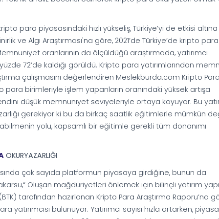
pto para piyasasındaki hızlı yükseliş, Türkiye’yi de etkisi altına 
irlik ve Algı Araştırması'na göre, 2021’de Türkiye’de kripto para
ı. Memnuniyet oranlarının da ölçüldüğü araştırmada, yatırımcı
 yüzde 72’de kaldığı görüldü. Kripto para yatırımlarından mem
i. Araştırma çalışmasını değerlendiren Meslekburda.com Kripto Par
 para birimleriyle işlem yapanların oranındaki yüksek artışa
kendini düşük memnuniyet seviyeleriyle ortaya koyuyor. Bu yatı
zarlığı gerekiyor ki bu da birkaç saatlik eğitimlerle mümkün değ
abilmenin yolu, kapsamlı bir eğitimle gerekli tüm donanımı
A
OKURYAZARLIĞI
arşısında çok sayıda platformun piyasaya girdiğine, bunun da
akarsu,“ Oluşan mağduriyetleri önlemek için bilinçli yatırım y
mu (BTK) tarafından hazırlanan Kripto Para Araştırma Raporu’na gö
ara yatırımcısı bulunuyor. Yatırımcı sayısı hızla artarken, piyas