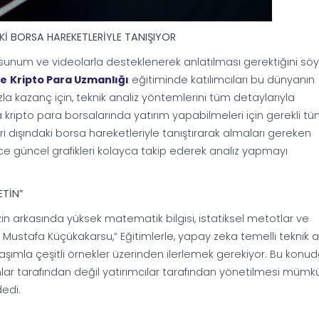
Kİ BORSA HAREKETLERİYLE TANIŞIYOR
li sunum ve videolarla desteklenerek anlatılması gerektiğini sö
ve
Kripto Para Uzmanlığı
eğitiminde katılımcıları bu dünyanın
fazla kazanç için, teknik analiz yöntemlerini tüm detaylarıyla
ara kripto para borsalarında yatırım yapabilmeleri için gerekli t
eri dışındaki borsa hareketleriyle tanıştırarak almaları gereken
e güncel grafikleri kolayca takip ederek analiz yapmayı
ETİN”
izin arkasında yüksek matematik bilgisi, istatiksel metotlar ve
 Mustafa Küçükakarsu,“ Eğitimlerle, yapay zeka temelli teknik a
şımla çeşitli örnekler üzerinden ilerlemek gerekiyor. Bu konud
rmlar tarafından değil yatırımcılar tarafından yönetilmesi mümk
dedi.