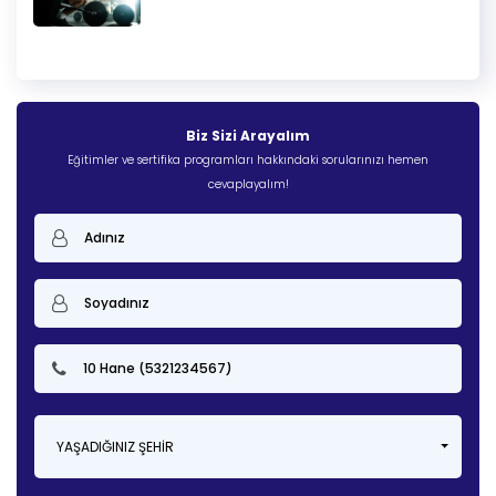
Biz Sizi Arayalım
Eğitimler ve sertifika programları hakkındaki sorularınızı hemen
cevaplayalım!
YAŞADIĞINIZ ŞEHIR