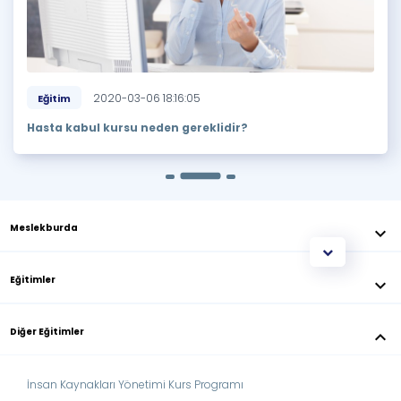
2020-03-06 18:16:05
Eğitim
Hasta kabul kursu neden gereklidir?
Meslekburda
keyboard_arrow_down
Eğitimler
keyboard_arrow_down
Diğer Eğitimler
keyboard_arrow_down
İnsan Kaynakları Yönetimi Kurs Programı