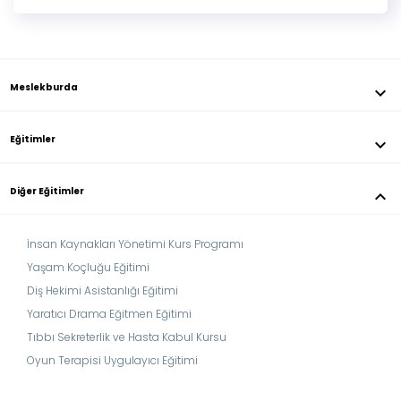
Meslekburda
keyboard_arrow_down
Eğitimler
keyboard_arrow_down
Diğer Eğitimler
keyboard_arrow_down
İnsan Kaynakları Yönetimi Kurs Programı
Yaşam Koçluğu Eğitimi
Diş Hekimi Asistanlığı Eğitimi
Yaratıcı Drama Eğitmen Eğitimi
Tıbbı Sekreterlik ve Hasta Kabul Kursu
Oyun Terapisi Uygulayıcı Eğitimi