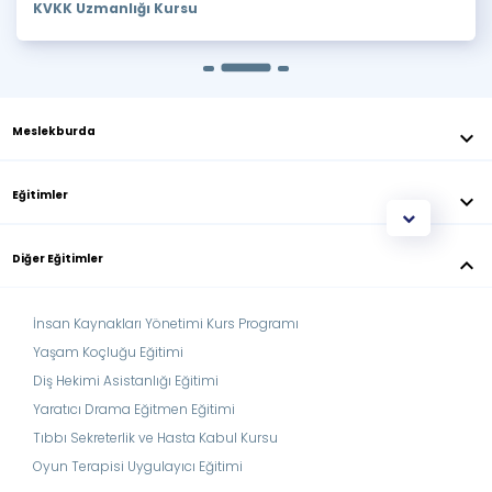
KVKK Uzmanlığı Kursu
Meslekburda
keyboard_arrow_down
Eğitimler
keyboard_arrow_down
Diğer Eğitimler
keyboard_arrow_down
İnsan Kaynakları Yönetimi Kurs Programı
Yaşam Koçluğu Eğitimi
Diş Hekimi Asistanlığı Eğitimi
Yaratıcı Drama Eğitmen Eğitimi
Tıbbı Sekreterlik ve Hasta Kabul Kursu
Oyun Terapisi Uygulayıcı Eğitimi