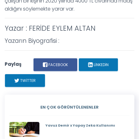
çalışan bir kişinin 2020 yılında 4000 TL civarında maaş
aldığını söylemekte yarar var.
Yazar : FERİDE EYLEM ALTAN
Yazarın Biyografisi :
Paylaş
FACEBOOK
LINKEDIN
TWITTER
EN ÇOK GÖRÜNTÜLENENLER
Yavuz Demir x Yapay Zeka Kullanımı