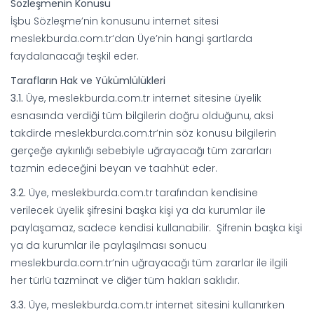
Sözleşmenin Konusu
İşbu Sözleşme’nin konusunu internet sitesi
meslekburda.com.tr‘dan Üye’nin hangi şartlarda
faydalanacağı teşkil eder.
Tarafların Hak ve Yükümlülükleri
3.1.
Üye, meslekburda.com.tr internet sitesine üyelik
esnasında verdiği tüm bilgilerin doğru olduğunu, aksi
takdirde meslekburda.com.tr’nin söz konusu bilgilerin
gerçeğe aykırılığı sebebiyle uğrayacağı tüm zararları
tazmin edeceğini beyan ve taahhüt eder.
3.2.
Üye, meslekburda.com.tr tarafından kendisine
verilecek üyelik şifresini başka kişi ya da kurumlar ile
paylaşamaz, sadece kendisi kullanabilir. Şifrenin başka kişi
ya da kurumlar ile paylaşılması sonucu
meslekburda.com.tr’nin uğrayacağı tüm zararlar ile ilgili
her türlü tazminat ve diğer tüm hakları saklıdır.
3.3.
Üye, meslekburda.com.tr internet sitesini kullanırken