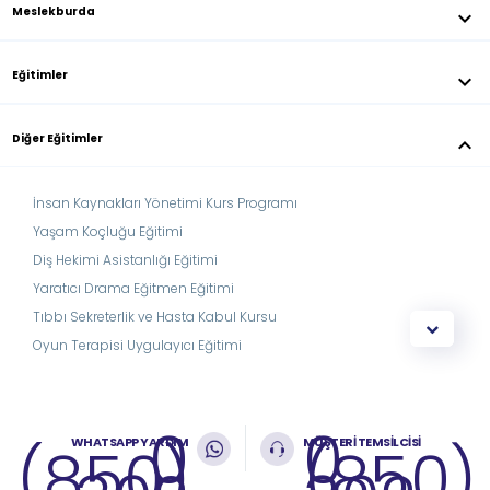
Meslekburda
keyboard_arrow_down
Eğitimler
keyboard_arrow_down
Diğer Eğitimler
keyboard_arrow_down
İnsan Kaynakları Yönetimi Kurs Programı
Yaşam Koçluğu Eğitimi
Diş Hekimi Asistanlığı Eğitimi
Yaratıcı Drama Eğitmen Eğitimi
Tıbbı Sekreterlik ve Hasta Kabul Kursu
Oyun Terapisi Uygulayıcı Eğitimi
0
0
WHATSAPP YARDIM
MÜŞTERİ TEMSİLCİSİ
(850)
(850)