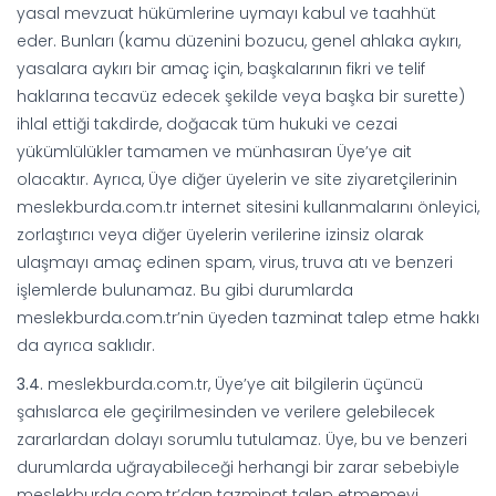
yasal mevzuat hükümlerine uymayı kabul ve taahhüt
eder. Bunları (kamu düzenini bozucu, genel ahlaka aykırı,
yasalara aykırı bir amaç için, başkalarının fikri ve telif
haklarına tecavüz edecek şekilde veya başka bir surette)
ihlal ettiği takdirde, doğacak tüm hukuki ve cezai
yükümlülükler tamamen ve münhasıran Üye’ye ait
olacaktır. Ayrıca, Üye diğer üyelerin ve site ziyaretçilerinin
meslekburda.com.tr internet sitesini kullanmalarını önleyici,
zorlaştırıcı veya diğer üyelerin verilerine izinsiz olarak
ulaşmayı amaç edinen spam, virus, truva atı ve benzeri
işlemlerde bulunamaz. Bu gibi durumlarda
meslekburda.com.tr’nin üyeden tazminat talep etme hakkı
da ayrıca saklıdır.
3.4.
meslekburda.com.tr, Üye’ye ait bilgilerin üçüncü
şahıslarca ele geçirilmesinden ve verilere gelebilecek
zararlardan dolayı sorumlu tutulamaz. Üye, bu ve benzeri
durumlarda uğrayabileceği herhangi bir zarar sebebiyle
meslekburda.com.tr’dan tazminat talep etmemeyi