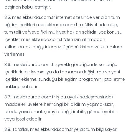
peşinen kabul etmiştir.
3.5.
meslekburda.com.tr internet sitesinde yer alan tüm
eğitim içerikleri meslekburda.com.tr mülkiyetinde olup;
tüm telif ve/veya fikri mülkiyet hakları saklıdır. Söz konusu
içerikler meslekburda.com.tr’den izin alınmadan
kullanılamaz, değiştirilemez, üçüncü kişilere ve kurumlara
verilemez.
3.6.
meslekburda.com.tr gerekli gördüğünde sunduğu
içeriklerin bir kısmını ya da tamamını değiştirme ve yeni
içerikler ekleme, sunduğu bir eğitim programını iptal etme
hakkına sahiptir.
3.7.
meslekburda.com.tr iş bu üyelik sözleşmesindeki
maddeleri üyelere herhangi bir bildirim yapmaksızın,
sitede yayınlamak şartıyla değiştirebilir, güncelleyebilir
veya iptal edebilir.
3.8.
Taraflar, meslekburda.com.tr’ye ait tüm bilgisayar