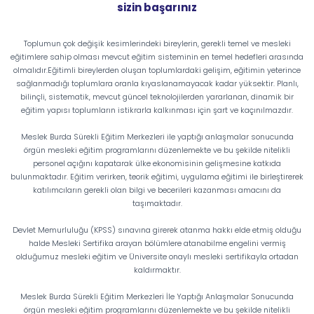
sizin başarınız
Toplumun çok değişik kesimlerindeki bireylerin, gerekli temel ve mesleki
eğitimlere sahip olması mevcut eğitim sisteminin en temel hedefleri arasında
olmalıdır.Eğitimli bireylerden oluşan toplumlardaki gelişim, eğitimin yeterince
sağlanmadığı toplumlara oranla kıyaslanamayacak kadar yüksektir. Planlı,
bilinçli, sistematik, mevcut güncel teknolojilerden yararlanan, dinamik bir
eğitim yapısı toplumların istikrarla kalkınması için şart ve kaçınılmazdır.
Meslek Burda Sürekli Eğitim Merkezleri ile yaptığı anlaşmalar sonucunda
örgün mesleki eğitim programlarını düzenlemekte ve bu şekilde nitelikli
personel açığını kapatarak ülke ekonomisinin gelişmesine katkıda
bulunmaktadır. Eğitim verirken, teorik eğitimi, uygulama eğitimi ile birleştirerek
katılımcıların gerekli olan bilgi ve becerileri kazanması amacını da
taşımaktadır.
Devlet Memurluluğu (KPSS) sınavına girerek atanma hakkı elde etmiş olduğu
halde Mesleki Sertifika arayan bölümlere atanabilme engelini vermiş
olduğumuz mesleki eğitim ve Üniversite onaylı mesleki sertifikayla ortadan
kaldırmaktır.
Meslek Burda Sürekli Eğitim Merkezleri İle Yaptığı Anlaşmalar Sonucunda
örgün mesleki eğitim programlarını düzenlemekte ve bu şekilde nitelikli