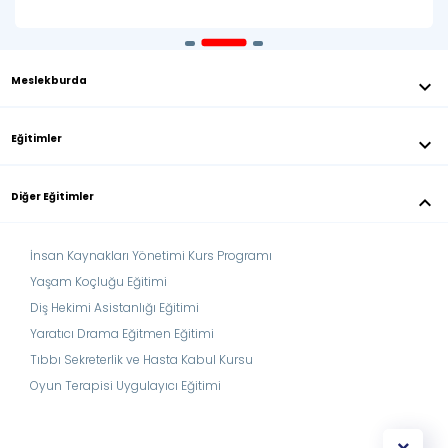
Meslekburda
keyboard_arrow_down
Eğitimler
keyboard_arrow_down
Diğer Eğitimler
keyboard_arrow_down
İnsan Kaynakları Yönetimi Kurs Programı
Yaşam Koçluğu Eğitimi
Diş Hekimi Asistanlığı Eğitimi
Yaratıcı Drama Eğitmen Eğitimi
Tıbbı Sekreterlik ve Hasta Kabul Kursu
Oyun Terapisi Uygulayıcı Eğitimi