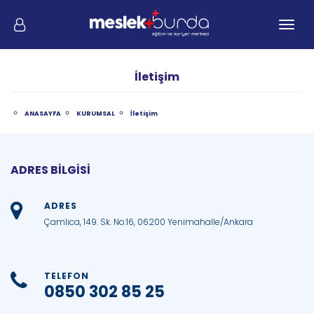
Me
İletişim
ANASAYFA
KURUMSAL
İletişim
ADRES BİLGİSİ
ADRES
Çamlıca, 149. Sk. No:16, 06200 Yenimahalle/Ankara
TELEFON
0850 302 85 25