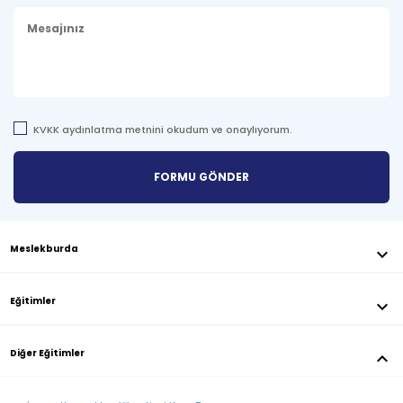
KVKK aydınlatma metnini okudum ve onaylıyorum.
Meslekburda
keyboard_arrow_down
Eğitimler
keyboard_arrow_down
Diğer Eğitimler
keyboard_arrow_down