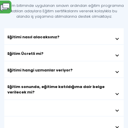
Eğitim bitiminde uygulanan sınavın ardından eğitim programına
katılan adaylara Eğitim sertifikalarını vererek kolaylıkla bu
alanda iş yaşamına atılmalarına destek olmaktayız.
Eğitimi nasıl alacaksınız?
keyboard_arrow_down
Eğitim Ücretli mi?
keyboard_arrow_down
Eğitimi hangi uzmanlar veriyor?
keyboard_arrow_down
Eğitim sonunda, eğitime katıldığıma dair belge
verilecek mi?
keyboard_arrow_down
keyboard_arrow_down
keyboard_arrow_down