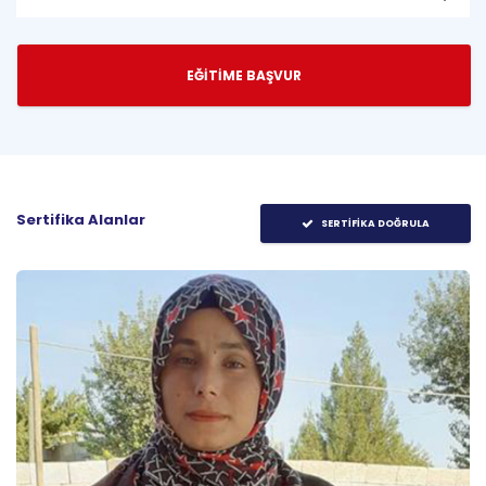
EĞİTİME BAŞVUR
Sertifika Alanlar
SERTİFİKA DOĞRULA