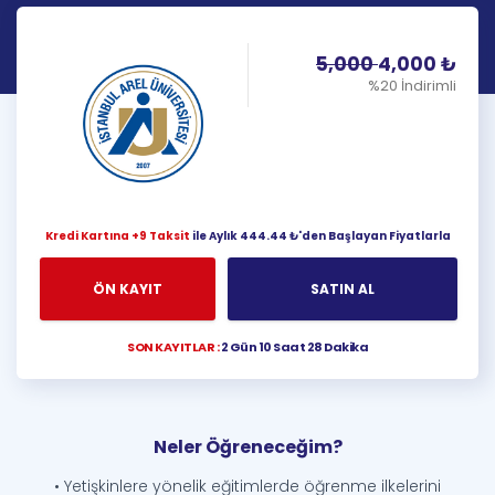
5,000
4,000
₺
%20 İndirimli
Kredi Kartına +9 Taksit
ile Aylık 444.44 ₺'den Başlayan Fiyatlarla
ÖN KAYIT
SATIN AL
SON KAYITLAR :
2 Gün 10 Saat 28 Dakika
Neler Öğreneceğim?
• Yetişkinlere yönelik eğitimlerde öğrenme ilkelerini