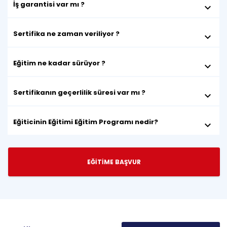
İş garantisi var mı ?
keyboard_arrow_down
Sertifika ne zaman veriliyor ?
keyboard_arrow_down
Eğitim ne kadar sürüyor ?
keyboard_arrow_down
Sertifikanın geçerlilik süresi var mı ?
keyboard_arrow_down
Eğiticinin Eğitimi Eğitim Programı nedir?
keyboard_arrow_down
EĞİTİME BAŞVUR