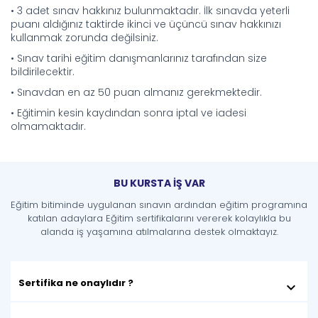
• 3 adet sınav hakkınız bulunmaktadır. İlk sınavda yeterli
puanı aldığınız taktirde ikinci ve üçüncü sınav hakkınızı
kullanmak zorunda değilsiniz.
• Sınav tarihi eğitim danışmanlarınız tarafından size
bildirilecektir.
• Sınavdan en az 50 puan almanız gerekmektedir.
• Eğitimin kesin kaydından sonra iptal ve iadesi
olmamaktadır.
BU KURSTA İŞ VAR
Eğitim bitiminde uygulanan sınavın ardından eğitim programına
katılan adaylara Eğitim sertifikalarını vererek kolaylıkla bu
alanda iş yaşamına atılmalarına destek olmaktayız.
Sertifika ne onaylıdır ?
keyboard_arrow_down