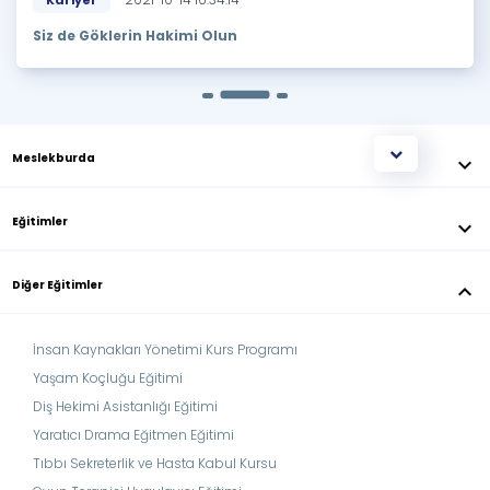
Siz de Göklerin Hakimi Olun
Meslekburda
keyboard_arrow_down
Eğitimler
keyboard_arrow_down
Diğer Eğitimler
keyboard_arrow_down
İnsan Kaynakları Yönetimi Kurs Programı
Yaşam Koçluğu Eğitimi
Diş Hekimi Asistanlığı Eğitimi
Yaratıcı Drama Eğitmen Eğitimi
Tıbbı Sekreterlik ve Hasta Kabul Kursu